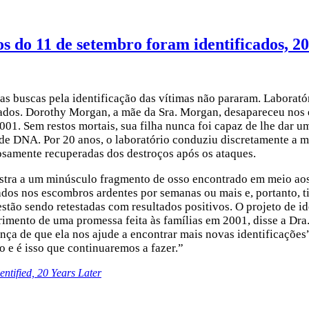
os do 11 de setembro foram identificados, 20
 as buscas pela identificação das vítimas não pararam. Laborat
ados. Dorothy Morgan, a mãe da Sra. Morgan, desapareceu nos e
1. Sem restos mortais, sua filha nunca foi capaz de lhe dar um
e DNA. Por 20 anos, o laboratório conduziu discretamente a ma
dosamente recuperadas dos destroços após os ataques.
stra a um minúsculo fragmento de osso encontrado em meio aos 
dos nos escombros ardentes por semanas ou mais e, portanto, t
tão sendo retestadas com resultados positivos. O projeto de i
rimento de uma promessa feita às famílias em 2001, disse a Dra
ança de que ela nos ajude a encontrar mais novas identificaçõ
o e é isso que continuaremos a fazer.”
tified, 20 Years Later